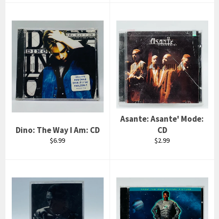
Asante: Asante' Mode:
Dino: The Way I Am: CD
CD
Prix
Prix
$6.99
$2.99
régulier
régulier