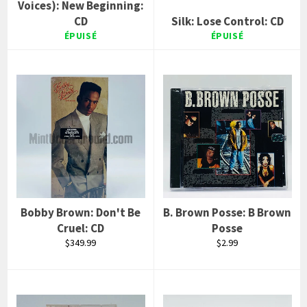
Voices): New Beginning:
CD
Silk: Lose Control: CD
ÉPUISÉ
ÉPUISÉ
Bobby Brown: Don't Be
B. Brown Posse: B Brown
Cruel: CD
Posse
Prix
Prix
$349.99
$2.99
régulier
régulier