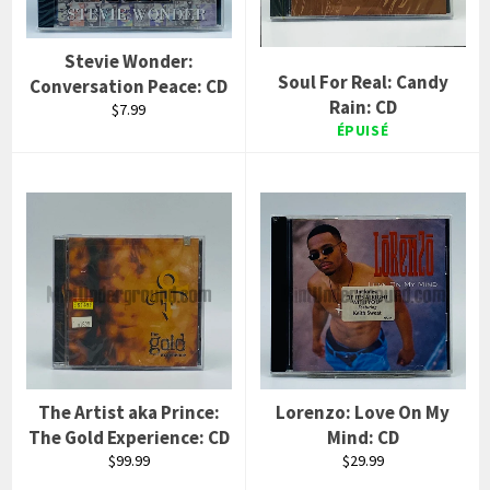
Stevie Wonder:
Soul For Real: Candy
Conversation Peace: CD
Rain: CD
Prix
$7.99
régulier
ÉPUISÉ
The Artist aka Prince:
Lorenzo: Love On My
The Gold Experience: CD
Mind: CD
Prix
Prix
$99.99
$29.99
régulier
régulier