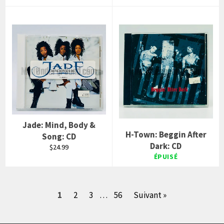
Jade: Mind, Body &
H-Town: Beggin After
Song: CD
Dark: CD
Prix
$24.99
régulier
ÉPUISÉ
1
2
3
…
56
Suivant »