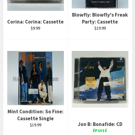
Blowfly: Blowfly's Freak
Corina: Corina: Cassette
Party: Cassette
Prix
Prix
$9.99
$19.99
régulier
régulier
Mint Condition: So Fine:
Cassette Single
Jon B: Bonafide: CD
Prix
$19.99
régulier
ÉPUISÉ