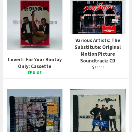
Various Artists: The
Substitute: Original
Motion Picture
Covert: For Your Bootay
Soundtrack: CD
Only: Cassette
Prix
$15.99
régulier
ÉPUISÉ