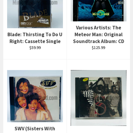
Various Artists: The
Blade: Thirsting To Do U
Meteor Man: Original
Right: Cassette Single
Soundtrack Album: CD
Prix
Prix
$59.99
$125.99
régulier
régulier
SWV (Sisters With